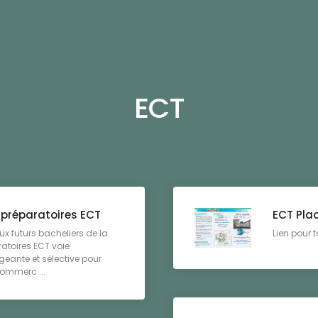
ECT
 préparatoires ECT
ECT Pla
x futurs bacheliers de la
Lien pour 
atoires ECT voie
eante et sélective pour
commerc ...