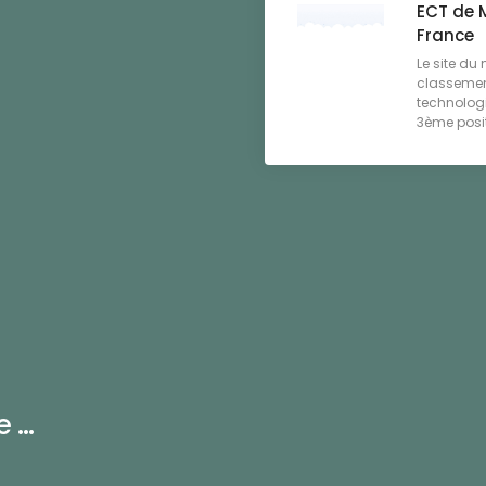
ECT de 
France
Le site du
classemen
technologi
3ème posit
...