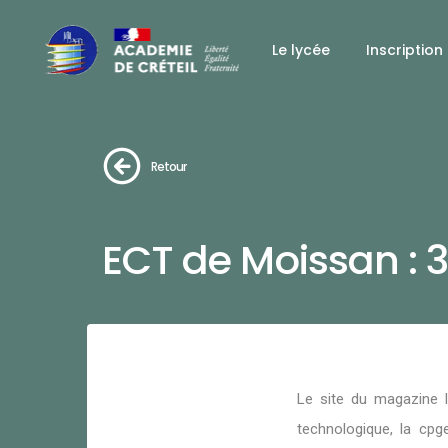
Le lycée
Inscription
Retour
ECT de Moissan : 
Le site du magazine l
technologique, la cp