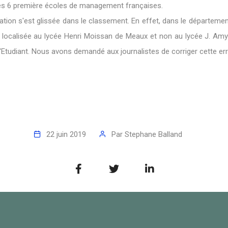
les 6 première écoles de management françaises.
tion s'est glissée dans le classement. En effet, dans le départemen
st localisée au lycée Henri Moissan de Meaux et non au lycée J. A
e l'Etudiant. Nous avons demandé aux journalistes de corriger cette err
22 juin 2019
Par
Stephane Balland