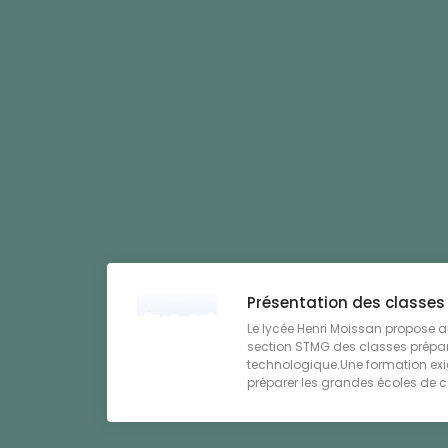
Présentation des classes
Le lycée Henri Moissan propose au
section STMG des classes prépar
technologique.Une formation exig
préparer les grandes écoles de 