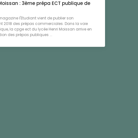
Moissan : 3ème prépa ECT publique de
 magazine l'Etudiant vient de publier son
t 2018 des prépas commerciales. Dans la voie
que, la cpge ect du lycée Henri Moissan arrive en
ion des prépas publiques ...